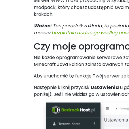
Serwer WWW może przydać się w sytuacji, 
modpack, który chcesz udostępnić swoim 
krokach.
Ważne:
Ten poradnik zakłada, że posiada
możesz
bezpłatnie dodać go według naszeg
Czy moje oprogram
Nie każde oprogramowanie serwerowe zawi
Minecraft Java Edition zainstalowanych 
Aby uruchomić tę funkcję Twój serwer zalo
Następnie kliknij przycisk
Ustawienia
u gó
poniżej). Jeśli nie widzisz go w ustawieni