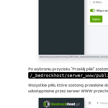
Po wybraniu przycisku "Prześlij pliki" zos
/_bedrockhost/serwer_www/publ
Wszystkie pliki, które zostaną przesłane d
udostępniane przez serwer WWW przecho