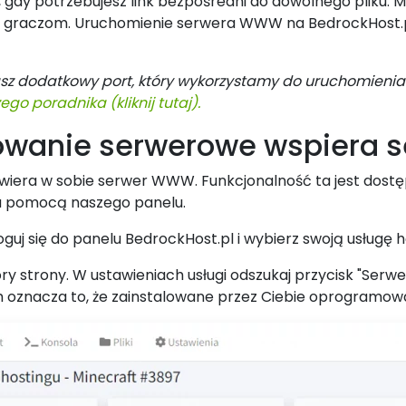
gdy potrzebujesz link bezpośredni do dowolnego pliku. M
graczom. Uruchomienie serwera WWW na BedrockHost.pl ni
sz dodatkowy port, który wykorzystamy do uruchomienia
o poradnika (kliknij tutaj).
owanie serwerowe wspiera
era w sobie serwer WWW. Funkcjonalność ta jest dostępn
za pomocą naszego panelu.
guj się do panelu BedrockHost.pl i wybierz swoją usługę h
ry strony. W ustawieniach usługi odszukaj przycisk "Ser
ach oznacza to, że zainstalowane przez Ciebie oprogramowa