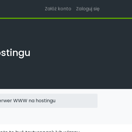
Załóż konto
Zaloguj się
stingu
serwer WWW na hostingu