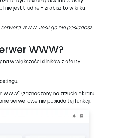
oże to być texturepack lub własny
e jest trudne - zrobisz to w kilku
 serwera WWW. Jeśli go nie posiadasz,
 serwer WWW?
a w większości silników z oferty
ostingu.
wer WWW" (zaznaczony na zrzucie ekranu
nie serwerowe nie posiada tej funkcji.