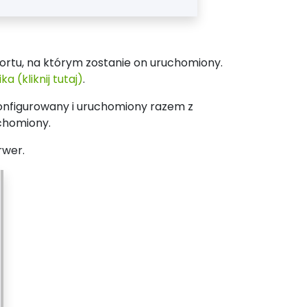
rtu, na którym zostanie on uruchomiony.
 (kliknij tutaj)
.
onfigurowany i uruchomiony razem z
chomiony.
rwer.